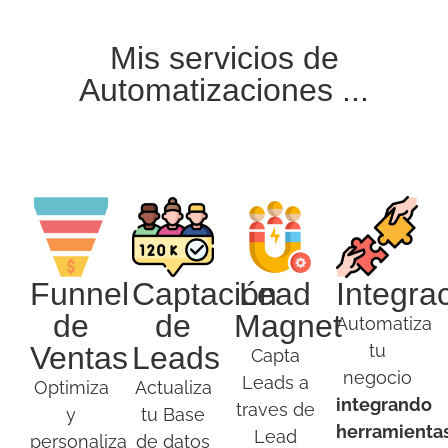
Mis servicios de
Automatizaciones ...
Funnel
Captación
Lead
Integra
de
de
Magnet
Automatiza
Ventas
Leads
tu
Capta
negocio
Leads a
Optimiza
Actualiza
integrando
traves de
y
tu Base
herramienta
Lead
personaliza
de datos