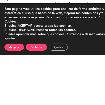
y
Magnet y
tu funnel,
de forma
software
Esta página web utiliza cookies para analizar de forma anónima y
con
personalizando
automática
estadística el uso que haces de la web, mejorar los contenidos y tu
con tus
Estrategias
experiencia de navegación. Para más información accede a la Polít
la
captando
tareas
Cookies .
de
experiencia
nuevos
Si pulsa ACEPTAR acepta todas las cookies.
repetitivas
Capatación
Si pulsa RECHAZAR rechaza todas las cookies.
de los
Leads.
o CRM.
Puedes aprender más sobre qué cookies utilizamos o desactivarlas
de Leads
usuarios,
ajustes
.
el
Aceptar
Rechazar
Ajustes
ver
Customer
más
Journey.
ver
ver
más
más
ver
más