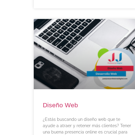
Diseño Web
¿Estás buscando un diseño web que te
ayude a atraer y retener más clientes? Tener
una buena presencia online es crucial para