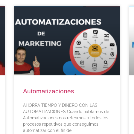
Automatizaciones
AHORRA TIEMPO Y DINERO CON LAS
AUTOMATIZACIONES Cuando hablamos de
Automatizaciones nos referimos a todos los
procesos repetitivos que conseguimos
automatizar con el fin de