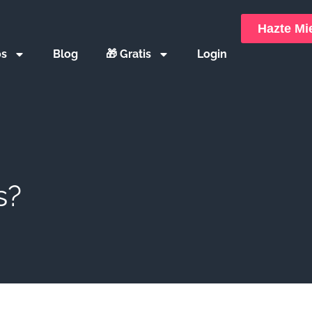
Hazte M
os
Blog
🎁 Gratis
Login
s?