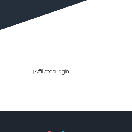
[AffiliatesLogin]