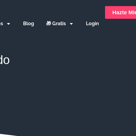
Hazte M
os
Blog
🎁 Gratis
Login
do